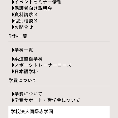
イベントセミナー情報
保護者向け説明会
資料請求
launch
個別相談
launch
お問合せ
学科一覧
学科一覧
柔道整復学科
スポーツトレーナーコース
日本語学科
学費について
学費について
学費サポート・奨学金について
学校法人国際志学園