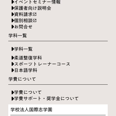
イベントセミナー情報
保護者向け説明会
資料請求
launch
個別相談
launch
お問合せ
学科一覧
学科一覧
柔道整復学科
スポーツトレーナーコース
日本語学科
学費について
学費について
学費サポート・奨学金について
学校法人国際志学園