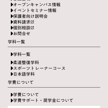
オープンキャンパス情報
イベントセミナー情報
保護者向け説明会
資料請求
launch
個別相談
launch
お問合せ
学科一覧
学科一覧
柔道整復学科
スポーツトレーナーコース
日本語学科
学費について
学費について
学費サポート・奨学金について