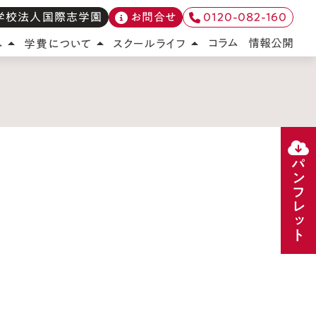
学校法人国際志学園
お問合せ
0120-082-160
情報公開
コラム
へ
学費について
スクールライフ
arrow_drop_up
arrow_drop_up
arrow_drop_up
パンフレット